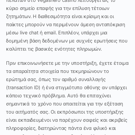
κύριο σημείο επαφής για την επίλυση τέτοιων
ζητημάτων. Η διαθεσιμότητα είναι κρίσιμη και οι
παίκτες μπορούν να περιμένουν άμεση ανταπόκριση
μέσω live chat ή email. Επιπλέον, υπάρχει μια
δομημένη βάση δεδομένων με συχνές ερωτήσεις που
καλύπτει τις βασικές ενότητες πληρωμών.
Πριν επικοινωνήσετε με την υποστήριξη, έχετε έτοιμα
τα απαραίτητα στοιχεία που τεκμηριώνουν το
ερώτημά σας, όπως τον αριθμό συναλλαγής
(transaction ID) ή ένα στιγμιότυπο οθόνης αν υπάρχει
κάποιο τεχνικό πρόβλημα. Αυτό θα επιταχύνει
σημαντικά το χρόνο που απαιτείται για την εξέταση
του αιτήματός σας. Οι εκπρόσωποι της υποστήριξης
είναι εκπαιδευμένοι να παρέχουν σαφείς και ακριβείς
πληροφορίες, διατηρώντας πάντα ένα φιλικό και