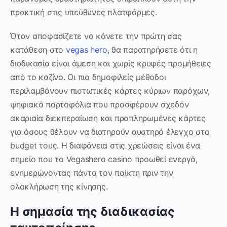
πρακτική στις υπεύθυνες πλατφόρμες.
Όταν αποφασίζετε να κάνετε την πρώτη σας
κατάθεση στο
vegas hero
, θα παρατηρήσετε ότι η
διαδικασία είναι άμεση και χωρίς κρυφές προμήθειες
από το καζίνο. Οι πιο δημοφιλείς μέθοδοι
περιλαμβάνουν πιστωτικές κάρτες κύριων παρόχων,
ψηφιακά πορτοφόλια που προσφέρουν σχεδόν
ακαριαία διεκπεραίωση και προπληρωμένες κάρτες
για όσους θέλουν να διατηρούν αυστηρό έλεγχο στο
budget τους. Η διαφάνεια στις χρεώσεις είναι ένα
σημείο που το Vegashero casino προωθεί ενεργά,
ενημερώνοντας πάντα τον παίκτη πριν την
ολοκλήρωση της κίνησης.
Η σημασία της διαδικασίας