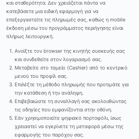
και σταθερότητα. Δεν χρειάζεται πάντα να
κατεβάσετε μια ειδική εφαρμογή για να
επεξεργαστείτε τις πληρωμές σας, καθώς η mobile
έκδοση μέσω του προγράμματος περιήγησης είναι
πλήρως λειτουργική.
Ανοίξτε τον browser της κινητής συσκευής σας
και συνδεθείτε στον λογαριασμό σας.
Μεταβείτε στο ταμείο (Cashier) από το κεντρικό
μενού του προφίλ σας.
Επιλέξτε τη μέθοδο πληρωμής που προτιμάτε για
την κατάθεση ή την ανάληψη.
Επιβεβαιώστε τη συναλλαγή σας ακολουθώντας
τις οδηγίες που εμφανίζονται στην οθόνη.
Εάν χρησιμοποιείτε ψηφιακό πορτοφόλι, ίσως
χρειαστεί να εγκρίνετε τη μεταφορά μέσω της
εφαρμογής του παρόχου σας.