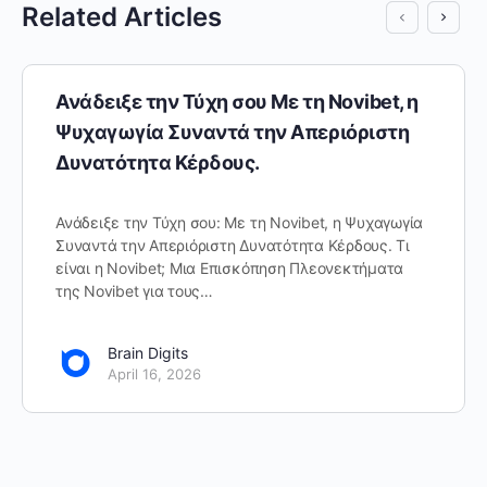
Related Articles
Ανάδειξε την Τύχη σου Με τη Novibet, η
Ψυχαγωγία Συναντά την Απεριόριστη
Δυνατότητα Κέρδους.
Ανάδειξε την Τύχη σου: Με τη Novibet, η Ψυχαγωγία
Συναντά την Απεριόριστη Δυνατότητα Κέρδους. Τι
είναι η Novibet; Μια Επισκόπηση Πλεονεκτήματα
της Novibet για τους…
Brain Digits
April 16, 2026